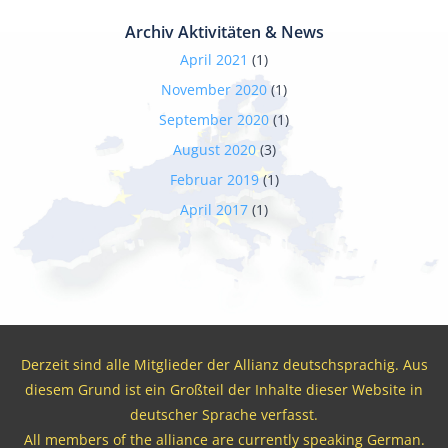
Archiv Aktivitäten & News
April 2021
(1)
November 2020
(1)
September 2020
(1)
August 2020
(3)
Februar 2019
(1)
April 2017
(1)
Derzeit sind alle Mitglieder der Allianz deutschsprachig. Aus
diesem Grund ist ein Großteil der Inhalte dieser Website in
deutscher Sprache verfasst.
All members of the alliance are currently speaking German.