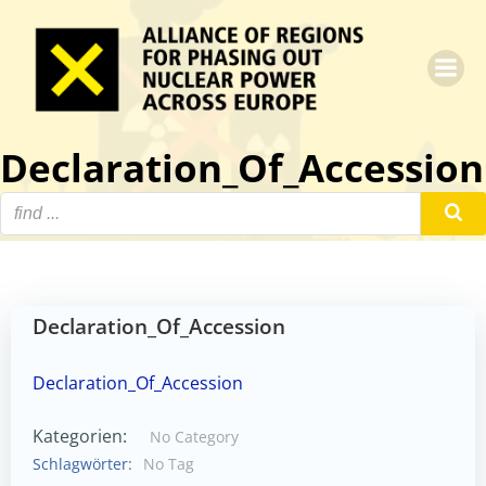
Zum
Inhalt
springen
Declaration_Of_Accession
Declaration_Of_Accession
Declaration_Of_Accession
Kategorien:
No Category
Schlagwörter:
No Tag