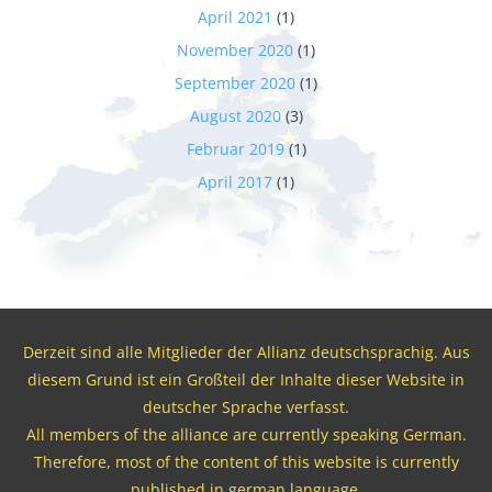
April 2021
(1)
November 2020
(1)
September 2020
(1)
August 2020
(3)
Februar 2019
(1)
April 2017
(1)
Derzeit sind alle Mitglieder der Allianz deutschsprachig. Aus
diesem Grund ist ein Großteil der Inhalte dieser Website in
deutscher Sprache verfasst.
All members of the alliance are currently speaking German.
Therefore, most of the content of this website is currently
published in german language.