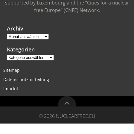
supported by Luxembourg and the “Cities for a nuclear
free Europe” (CNFE) Network.
Archiv
Archiv
Kategorien
Kategorien
Sitemap
Datenschutzmitteilung
Imprint
© 2026 NUCLEARFREE.EU
Powered by
Kontron Technologies