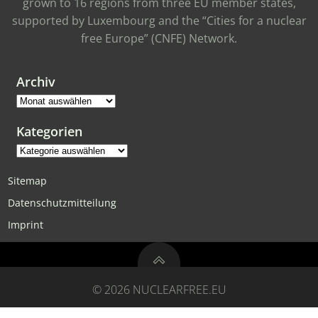
grown to 16 regions from three EU member states,
supported by Luxembourg and the “Cities for a nuclear
free Europe” (CNFE) Network.
Archiv
Archiv
Kategorien
Kategorien
Sitemap
Datenschutzmitteilung
Imprint
© 2026 NUCLEARFREE.EU