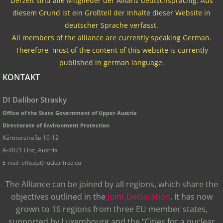
Derzeit sind alle Mitglieder der Allianz deutschsprachig. Aus
diesem Grund ist ein Großteil der Inhalte dieser Website in
deutscher Sprache verfasst.
All members of the alliance are currently speaking German.
Therefore, most of the content of this website is currently
published in german language.
KONTAKT
DI Dalibor Strasky
Office of the State Government of Upper Austria
Directorate of Environment Protection
Kärtnerstraße 10-12
A-4021 Linz, Austria
E-mail: office(at)nuclearfree.eu
The Alliance can be joined by all regions, which share the
objectives outlined in the
Joint Declaration
. It has now
grown to 16 regions from three EU member states,
supported by Luxembourg and the “Cities for a nuclear